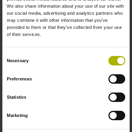
We also share information about your use of our site with
Ich bestätige die
Teilnahmebedingungen
der
our social media, advertising and analytics partners who
Qualifizierungsmaßnahme TNC Fachkraft
may combine it with other information that you’ve
gelesen zu haben.
provided to them or that they’ve collected from your use
*
of their services.
Qualifizierungsmaßnahme TNC Fachkraft
Consent
Necessary
Selection
Qualifizierungsmaßnahme TNC Fachkraft:
Preferences
4000,- €
-> Basiskurs TNC
-> Aufbaukurs TNC
Statistics
-> Sonderkurs TNC Fachkraft
-> Abschlussprüfung
*
Marketing
Ich bestätige die Hinweise zum
Datenschutz