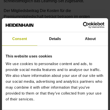
schnellstmöglich das Learning-Set zugesandt.
Der Mitgliedsbeitrag Die Kosten für die
Premiummitgliedschaft beträgt betragen im ersten
Mitgliedsjahr 950 € (zzgl. MwSt.) bzw. 2350 € (zzgl. MwSt.)
bei Wahl des Programmierplatzes mit Bedienpult. Ab dem
zweiten Mitgliedsjahr reduziert sich beträgt der jährliche
Consent
Details
About
Mitgliedsbeitrag auf 500 € (zzgl. MwSt.).
Die Clubmitgliedschaft können Sie jederzeit beantragen.
Unabhängig vom Antragszeitpunkt wird immer der volle
This website uses cookies
Jahresbeitrag fällig. Ein Austritt ist jederzeit und ohne
We use cookies to personalise content and ads, to
Angabe von Gründen möglich. Ein TNC Club Mitglied
provide social media features and to analyse our traffic.
kann die Mitgliedschaft schriftlich kündigen. Die
We also share information about your use of our site with
Kündigung muss HEIDENHAIN schriftlich bis zum 31.12.
our social media, advertising and analytics partners who
eines Kalenderjahres mitgeteilt werden. Der Austritt wird
may combine it with other information that you’ve
zum 31.03. des Folgejahres wirksam. Bereits bezahlte
provided to them or that they’ve collected from your use
Mitgliedsbeiträge werden nicht zurückerstattet. Ein
of their services.
Wiedereintritt in den Premium-Bereich des TNC Clubs ist
ab dem Folgejahr des Austritts möglich. Das kostenfreie