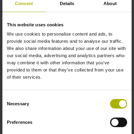
Consent
Details
About
This website uses cookies
We use cookies to personalise content and ads, to
E-Learning mit HIT
provide social media features and to analyse our traffic.
We also share information about your use of our site with
our social media, advertising and analytics partners who
Ein ausgewogenes Verhältnis zwischen
may combine it with other information that you’ve
Theorie und Praxis: Das autodidaktische
provided to them or that they’ve collected from your use
Lernkonzept HIT vermittelt die
of their services.
wichtigsten Elemente der CNC-Maschine
ebenso wie grundlegende Kenntnisse
über die CNC-Programmierung.
Consent
Necessary
Selection
Mehr über HIT erfahren
Preferences