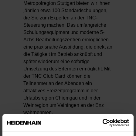
Metropolregion Stuttgart bieten wir Ihnen
jährlich etwa 100 Standardschulungen,
die Sie zum Experten an der TNC-
Steuerung machen. Das umfangreiche
Schulungsequipment und moderne 5-
Achs-Bearbeitungszentren ermöglichen
eine praxisnahe Ausbildung, die direkt an
die Tätigkeit im Betrieb anknüpft und
später wiederum eine sofortige
Umsetzung des Erlernten ermöglicht. Mit
der TNC Club Card können die
Teilnehmer an den Abenden ein
attraktives Freizeitprogramm in der
Urlaubsregion Chiemgau und in der
Weinregion um Vaihingen an der Enz
wahrnehmen.
Zum Schulungsprogramm